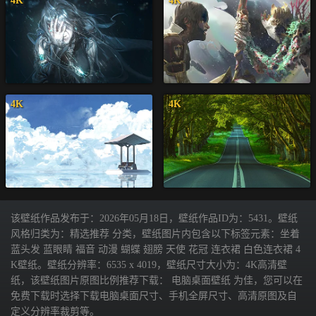
4K
4K
4K
4K
该壁纸作品发布于：2026年05月18日，壁纸作品ID为：5431。壁纸
风格归类为：精选推荐 分类，壁纸图片内包含以下标签元素：坐着
蓝头发 蓝眼睛 福音 动漫 蝴蝶 翅膀 天使 花冠 连衣裙 白色连衣裙 4
K壁纸。壁纸分辨率：6535 x 4019，壁纸尺寸大小为：4K高清壁
纸，该壁纸图片原图比例推荐下载： 电脑桌面壁纸 为佳，您可以在
免费下载时选择下载电脑桌面尺寸、手机全屏尺寸、高清原图及自
定义分辨率裁剪等。