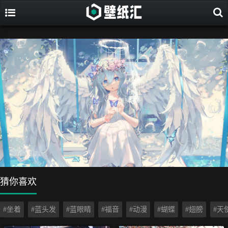
猜你喜欢
#坐着
#蓝头发
#蓝眼睛
#福音
#动漫
#蝴蝶
#翅膀
#天