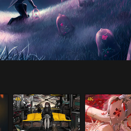
4K
4K