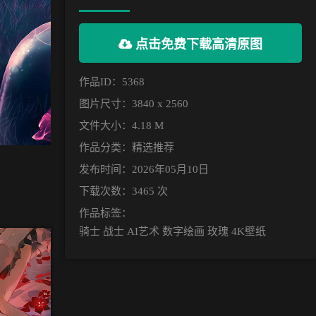
点击免费下载高清原图
作品ID：5368
图片尺寸：3840 x 2560
文件大小：4.18 M
作品分类：
精选推荐
发布时间：2026年05月10日
下载次数：3465 次
作品标签：
骑士 战士 AI艺术 数字绘画 玫瑰 4K壁纸