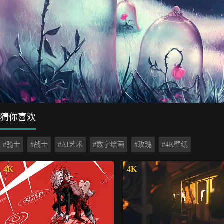
猜你喜欢
#骑士
#战士
#AI艺术
#数字绘画
#玫瑰
#4K壁纸
4K
4K