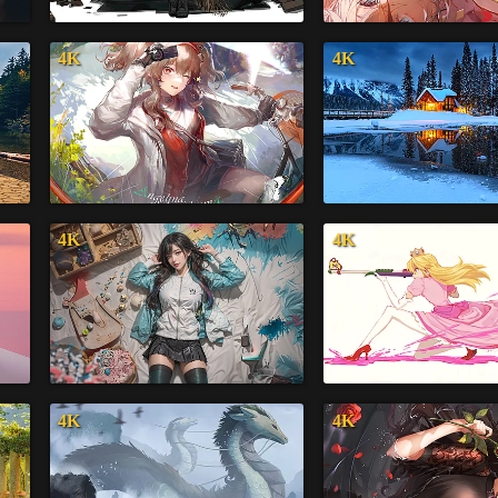
4K
4K
4K
4K
4K
4K