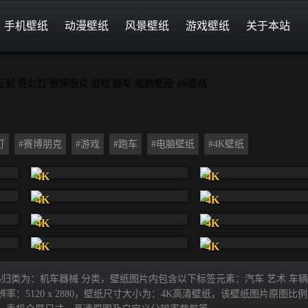
手机壁纸
动漫壁纸
风景壁纸
游戏壁纸
关于本站
灯
#赛博朋克
#游戏
#跑车
#电脑壁纸
#4K壁纸
4K
4K
4K
4K
4K
4K
4K
4K
纸风格归类为：机车器械 分类，壁纸图片内包含以下标签元素：汽车 艺术 车辆
分辨率：5120 x 2880，壁纸尺寸大小为：4K高清壁纸，该壁纸图片原图比