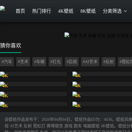
首页
热门排行
4K壁纸
8K壁纸
分类筛选
猜你喜欢
#汽车
#艺术
#车辆
#灯光
#后视
#AI艺术
#反射
#霓虹
4K
4K
4K
4K
4K
4K
4K
4K
该壁纸作品发布于：2026年04月04日，壁纸作品ID为：4436。壁
视 AI艺术 反射 霓虹灯 赛博朋克 游戏 跑车 电脑壁纸 4K壁纸。壁纸