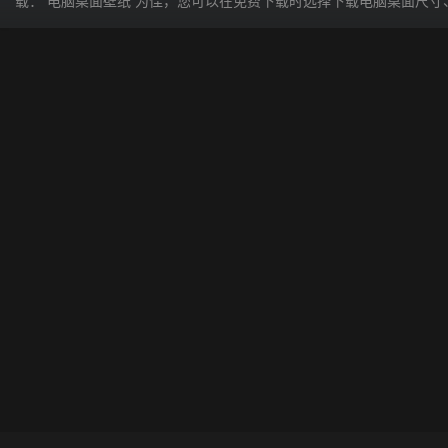
载： 电脑桌面壁纸 为佳，您可以在免费下载时选择下载电脑桌面尺