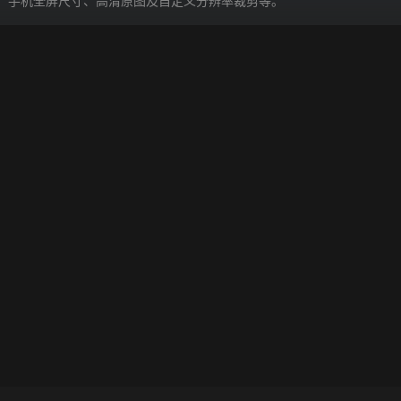
寸、手机全屏尺寸、高清原图及自定义分辨率裁剪等。