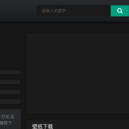
 灯光 后
例推荐下
壁纸下载