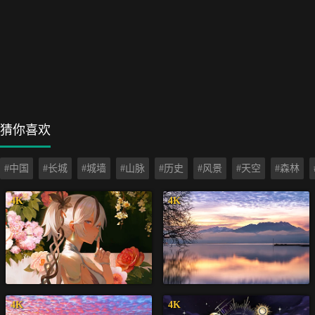
猜你喜欢
#中国
#长城
#城墙
#山脉
#历史
#风景
#天空
#森林
4K
4K
4K
4K