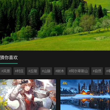
猜你喜欢
#风景
#村庄
#丘陵
#山脉
#树木
#阿尔卑斯山
#自然
#
4K
4K