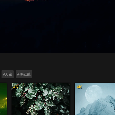
#天空
#4K壁纸
4K
4K