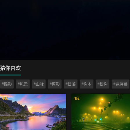
猜你喜欢
#摄影
#风景
#山脉
#剪影
#日落
#树木
#松树
#宽屏幕
4K
4K