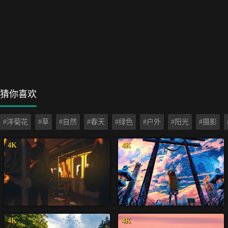
猜你喜欢
#洋菊花
#草
#自然
#春天
#绿色
#户外
#阳光
#摄影
4K
4K
4K
4K