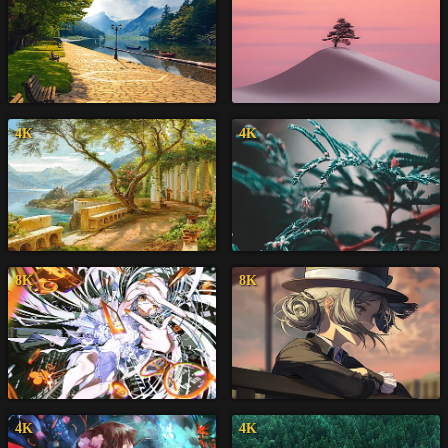
4K
4K
8K
8K
4K
4K