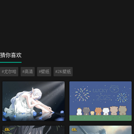
猜你喜欢
#尤尔哈
#高清
#壁纸
#2K壁纸
4K
4K