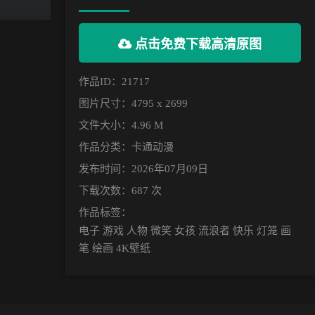
点击免费下载高清原图
作品ID：21717
图片尺寸：4795 x 2699
文件大小：4.96 M
作品分类：
卡通动漫
发布时间：2026年07月09日
下载次数：687 次
作品标签：
电子 游戏 人物 微笑 女孩 流浪者 快乐 灯笼 画
笔 绘画 4K壁纸