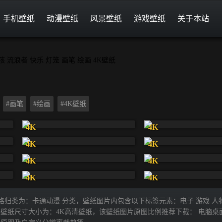
手机壁纸
动漫壁纸
风景壁纸
游戏壁纸
关于本站
#画笔
#绘画
#4K壁纸
4K
4K
4K
4K
4K
4K
4K
4K
壁纸风格归类为：卡通动漫 分类，壁纸图片内包含以下标签元素：电子 游戏 人
2699，壁纸尺寸大小为：4K高清壁纸，该壁纸图片原图比例推荐下载： 电脑桌