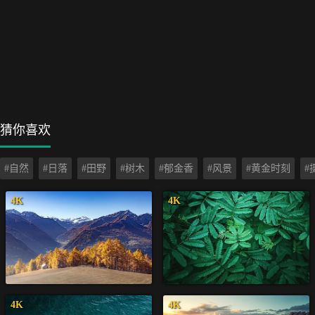
猜你喜欢
#自然
#日落
#田野
#树木
#郁金香
#风景
#黄金时刻
#
4K
4K
4K
4K