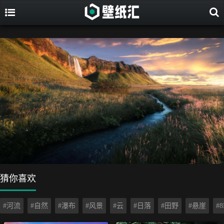
猜你喜欢
#河流
#自然
#瀑布
#风景
#云
#日落
#田野
#悬崖
#