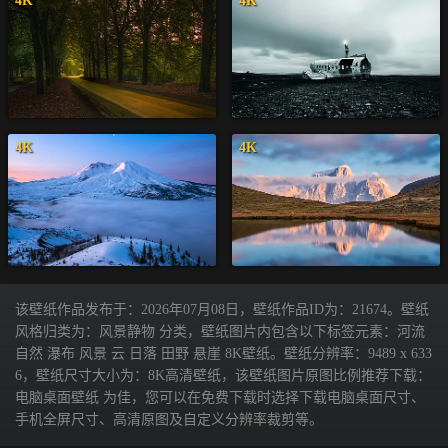
4K
4K
4K
4K
该壁纸作品发布于：2026年07月08日，壁纸作品ID为：21674。壁纸
风格归类为：风景静物 分类，壁纸图片内包含以下标签元素：河流
自然 瀑布 风景 云 日落 田野 悬崖 8K壁纸。壁纸分辨率：9489 x 633
6，壁纸尺寸大小为：8K高清壁纸，该壁纸图片原图比例推荐下载：
电脑桌面壁纸 为佳，您可以在免费下载时选择下载电脑桌面尺寸、
手机全屏尺寸、高清原图及自定义分辨率裁剪等。