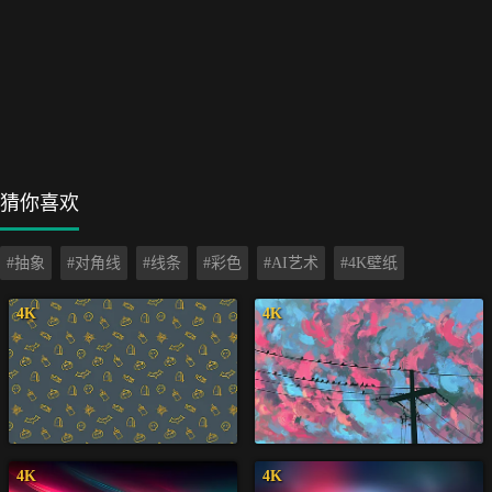
猜你喜欢
#抽象
#对角线
#线条
#彩色
#AI艺术
#4K壁纸
4K
4K
4K
4K