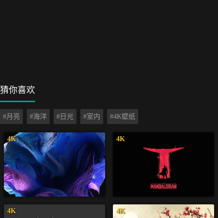
猜你喜欢
#月亮
#海洋
#日光
#室内
#4K壁纸
4K
4K
4K
4K