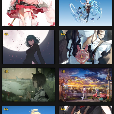
4K
4K
4K
4K
4K
4K