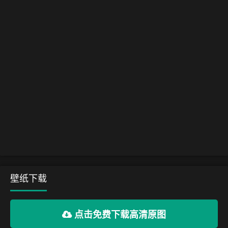
壁纸下载
点击免费下载高清原图