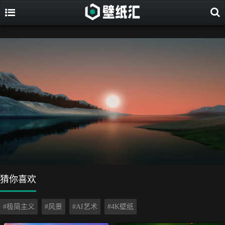
猜你喜欢
#极简主义
#风景
#AI艺术
#4K壁纸