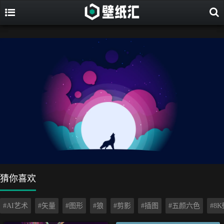
猜你喜欢
#AI艺术
#矢量
#图形
#狼
#剪影
#插图
#五颜六色
#8