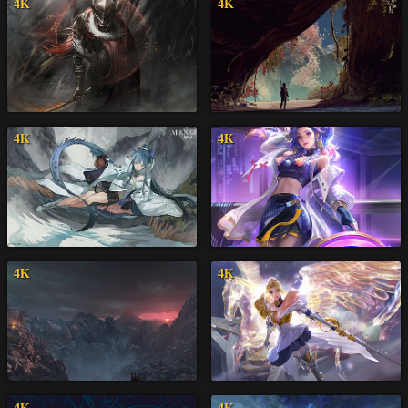
4K
4K
4K
4K
4K
4K