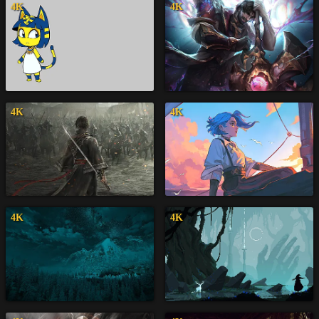
4K
4K
4K
4K
4K
4K