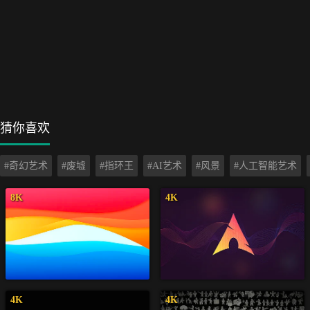
猜你喜欢
#奇幻艺术
#废墟
#指环王
#AI艺术
#风景
#人工智能艺术
8K
4K
4K
4K