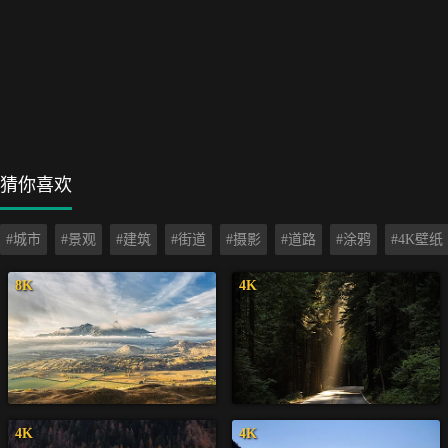
猜你喜欢
#城市
#景观
#建筑
#街道
#摄影
#道路
#涂鸦
#4K壁纸
8K
4K
4K
4K