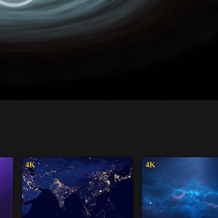
4K
4K