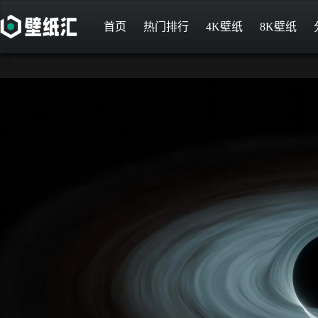
首页
热门排行
4K壁纸
8K壁纸