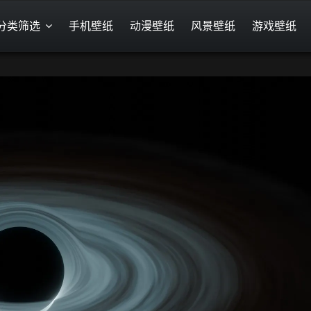
分类筛选
手机壁纸
动漫壁纸
风景壁纸
游戏壁纸