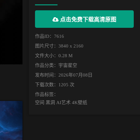
点击免费下载高清原图
作品ID：7616
图片尺寸：3840 x 2160
文件大小：0.28 M
作品分类：
宇宙星空
发布时间：2026年07月08日
下载次数：1205 次
作品标签：
空间 黑洞 AI艺术 4K壁纸