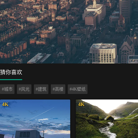
猜你喜欢
#城市
#风光
#建筑
#高楼
#4K壁纸
4K
4K