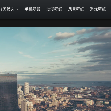
分类筛选
手机壁纸
动漫壁纸
风景壁纸
游戏壁纸