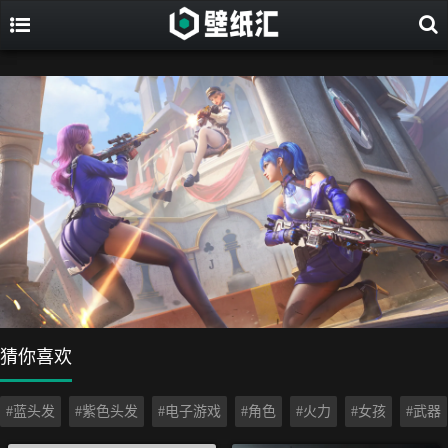
猜你喜欢
#蓝头发
#紫色头发
#电子游戏
#角色
#火力
#女孩
#武器