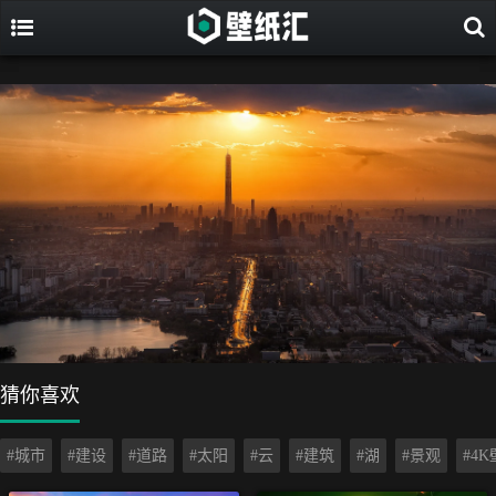
猜你喜欢
#城市
#建设
#道路
#太阳
#云
#建筑
#湖
#景观
#4