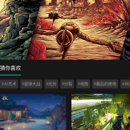
猜你喜欢
#AI艺术
#星球大战
#光剑
#分裂
#视图
#最后的绝地
#4
4K
4K