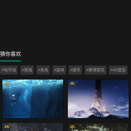
猜你喜欢
#地平线
#黑暗
#未来
#森林
#城市
#赛博朋克
#4K壁纸
4K
4K
4K
4K