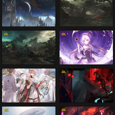
4K
4K
4K
4K
4K
4K