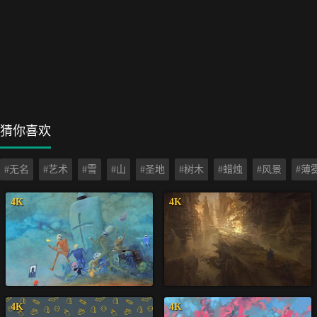
猜你喜欢
#无名
#艺术
#雪
#山
#圣地
#树木
#蜡烛
#风景
#薄
4K
4K
4K
4K