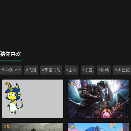
猜你喜欢
#科幻小说
#飞船
#宇宙飞船
#虫洞
#太空
#运动
#4K壁纸
4K
4K
4K
4K