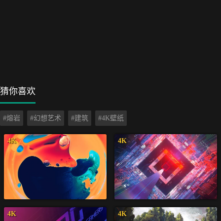
猜你喜欢
#熔岩
#幻想艺术
#建筑
#4K壁纸
4K
4K
4K
4K