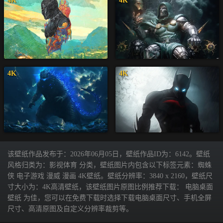
4K
4K
4K
4K
该壁纸作品发布于：2026年06月05日，壁纸作品ID为：6142。壁纸
风格归类为：影视体育 分类，壁纸图片内包含以下标签元素：蜘蛛
侠 电子游戏 漫威 漫画 4K壁纸。壁纸分辨率：3840 x 2160，壁纸尺
寸大小为：4K高清壁纸，该壁纸图片原图比例推荐下载： 电脑桌面
壁纸 为佳，您可以在免费下载时选择下载电脑桌面尺寸、手机全屏
尺寸、高清原图及自定义分辨率裁剪等。