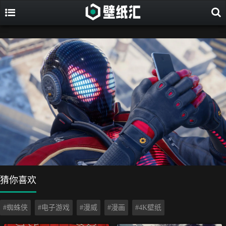
猜你喜欢
#蜘蛛侠
#电子游戏
#漫威
#漫画
#4K壁纸