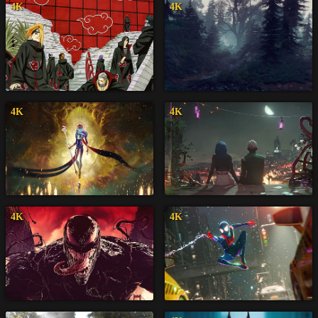
4K
4K
4K
4K
4K
4K