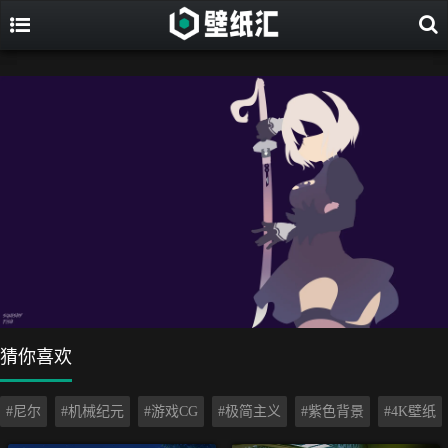
猜你喜欢
#尼尔
#机械纪元
#游戏CG
#极简主义
#紫色背景
#4K壁纸