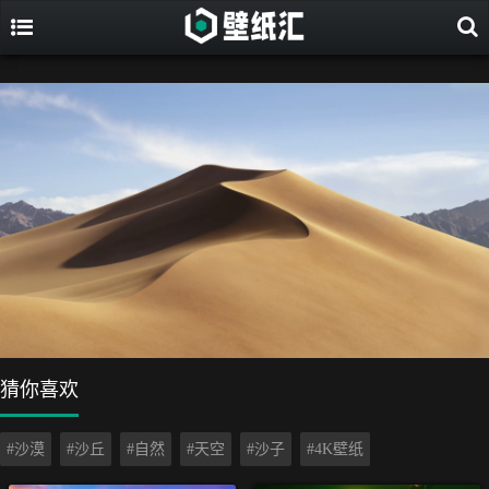
猜你喜欢
#沙漠
#沙丘
#自然
#天空
#沙子
#4K壁纸