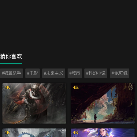
猜你喜欢
#银翼杀手
#电影
#未来主义
#城市
#科幻小说
#4K壁纸
4K
4K
4K
4K