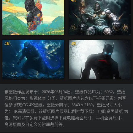
4K
4K
4K
4K
该壁纸作品发布于：2026年06月04日，壁纸作品ID为：6032。壁纸
风格归类为：影视体育 分类，壁纸图片内包含以下标签元素：刺客
信条 游戏CG 4K壁纸。壁纸分辨率：3840 x 2160，壁纸尺寸大小
为：4K高清壁纸，该壁纸图片原图比例推荐下载： 电脑桌面壁纸 为
佳，您可以在免费下载时选择下载电脑桌面尺寸、手机全屏尺寸、
高清原图及自定义分辨率裁剪等。