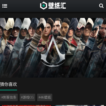
猜你喜欢
#刺客信条
#游戏CG
#4K壁纸