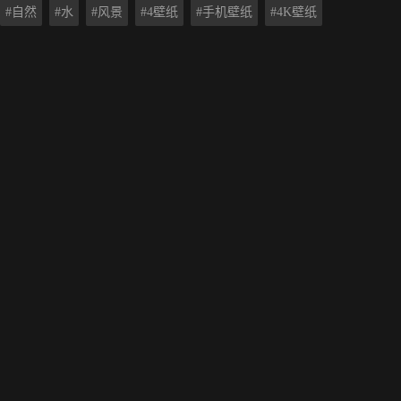
#自然
#水
#风景
#4壁纸
#手机壁纸
#4K壁纸