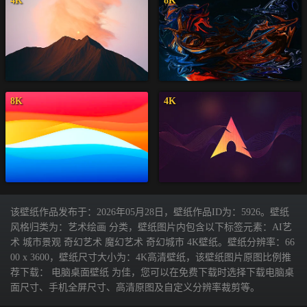
4K
8K
8K
4K
该壁纸作品发布于：2026年05月28日，壁纸作品ID为：5926。壁纸
风格归类为：艺术绘画 分类，壁纸图片内包含以下标签元素：AI艺
术 城市景观 奇幻艺术 魔幻艺术 奇幻城市 4K壁纸。壁纸分辨率：66
00 x 3600，壁纸尺寸大小为：4K高清壁纸，该壁纸图片原图比例推
荐下载： 电脑桌面壁纸 为佳，您可以在免费下载时选择下载电脑桌
面尺寸、手机全屏尺寸、高清原图及自定义分辨率裁剪等。