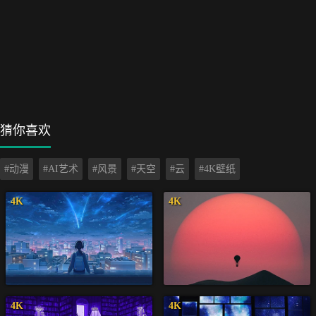
猜你喜欢
#动漫
#AI艺术
#风景
#天空
#云
#4K壁纸
4K
4K
4K
4K