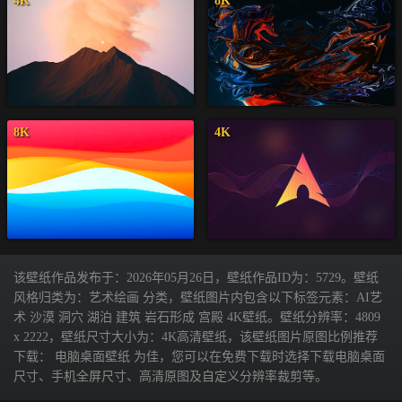
4K
8K
8K
4K
该壁纸作品发布于：2026年05月26日，壁纸作品ID为：5729。壁纸
风格归类为：艺术绘画 分类，壁纸图片内包含以下标签元素：AI艺
术 沙漠 洞穴 湖泊 建筑 岩石形成 宫殿 4K壁纸。壁纸分辨率：4809
x 2222，壁纸尺寸大小为：4K高清壁纸，该壁纸图片原图比例推荐
下载： 电脑桌面壁纸 为佳，您可以在免费下载时选择下载电脑桌面
尺寸、手机全屏尺寸、高清原图及自定义分辨率裁剪等。