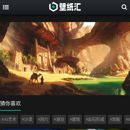
猜你喜欢
#AI艺术
#沙漠
#洞穴
#湖泊
#建筑
#岩石形成
#宫殿
#