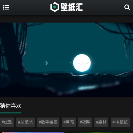
猜你喜欢
#优雅
#AI艺术
#数字绘画
#月亮
#夜晚
#森林
#4K壁纸