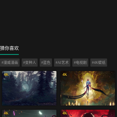
猜你喜欢
#漫威漫画
#变种人
#蓝色
#AI艺术
#电视剧
#4K壁纸
4K
4K
4K
4K