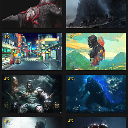
4K
4K
4K
4K
4K
4K