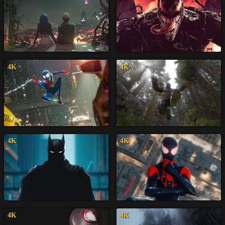
4K
4K
4K
4K
4K
4K