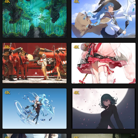
4K
4K
8K
4K
4K
4K