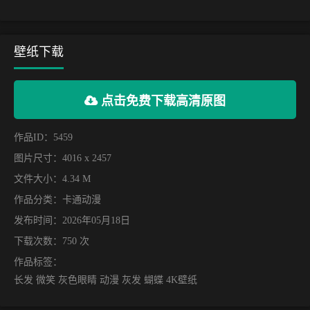
壁纸下载
点击免费下载高清原图
作品ID：5459
图片尺寸：4016 x 2457
文件大小：4.34 M
作品分类：
卡通动漫
发布时间：2026年05月18日
下载次数：750 次
作品标签：
长发 微笑 灰色眼睛 动漫 灰发 蝴蝶 4K壁纸