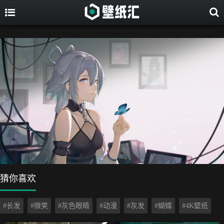
猜你喜欢
#长发
#微笑
#灰色眼睛
#动漫
#灰发
#蝴蝶
#4K壁纸