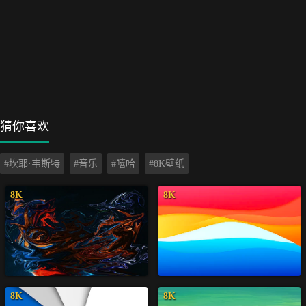
猜你喜欢
#坎耶·韦斯特
#音乐
#嘻哈
#8K壁纸
8K
8K
8K
8K