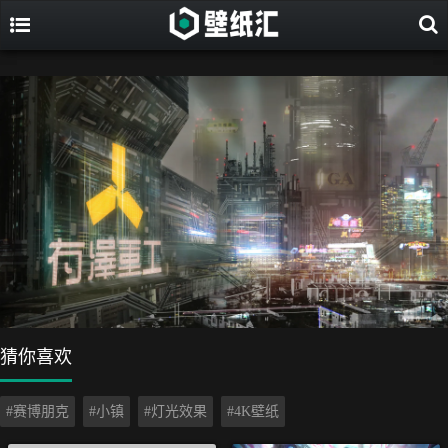
猜你喜欢
#赛博朋克
#小镇
#灯光效果
#4K壁纸