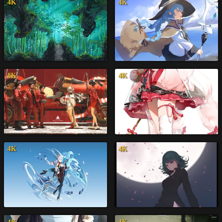
4K
4K
8K
4K
4K
4K