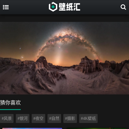
猜你喜欢
#风景
#银河
#夜空
#自然
#摄影
#4K壁纸