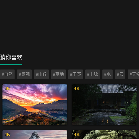
猜你喜欢
#自然
#景观
#山丘
#草地
#田野
#山脉
#水
#云
#天
4K
4K
4K
4K