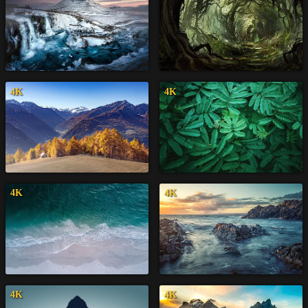
4K
4K
4K
4K
4K
4K