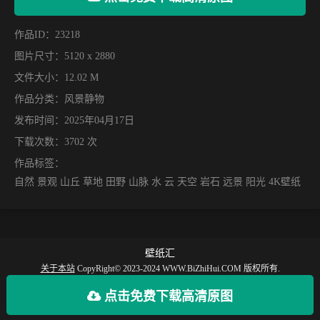
作品ID：23218
图片尺寸：5120 x 2880
文件大小：12.02 M
作品分类：
风景静物
发布时间：2025年04月17日
下载次数：3702 次
作品标签：
自然 景观 山丘 草地 田野 山脉 水 云 天空 岩石 远景 阳光 4K壁纸
壁纸汇
关于本站
CopyRight© 2023-2024 WWW.BiZhiHui.COM 版权所有.
【壁纸汇】提供丰富的手机壁纸，电脑壁纸、动漫壁纸、电脑桌面、手机全屏壁
点击免费下载高清原图
纸等最新款、火爆、好看的高清4K、超清8K壁纸图片免费下载。