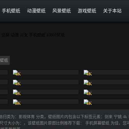
手机壁纸
动漫壁纸
风景壁纸
游戏壁纸
关于本站
0P壁纸
4K
4K
4K
4K
4K
4K
8K
4K
纸风格归类为：影视体育 分类，壁纸图片内包含以下标签元素：剑来 宁姚 4k
840，壁纸尺寸大小为：，该壁纸图片原图比例推荐下载： 手机屏幕壁纸 为佳，