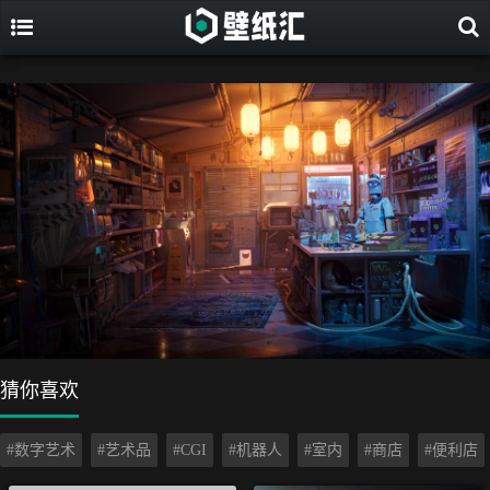
猜你喜欢
#数字艺术
#艺术品
#CGI
#机器人
#室内
#商店
#便利店