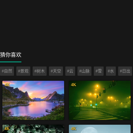
猜你喜欢
#自然
#景观
#树木
#天空
#云
#山脉
#雪
#水
#日出
4K
4K
4K
4K