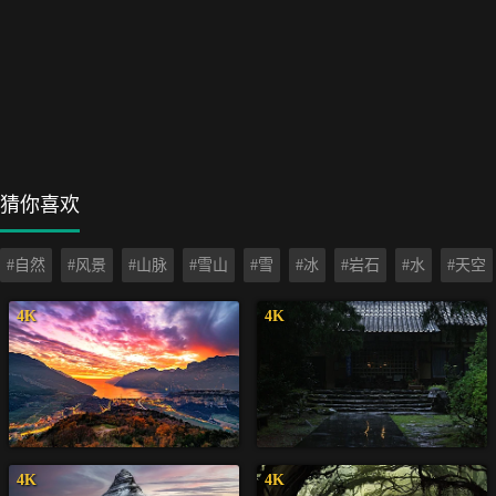
猜你喜欢
#自然
#风景
#山脉
#雪山
#雪
#冰
#岩石
#水
#天空
4K
4K
4K
4K