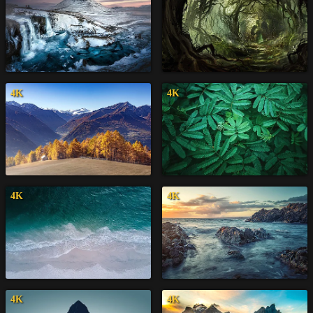
4K
4K
4K
4K
4K
4K