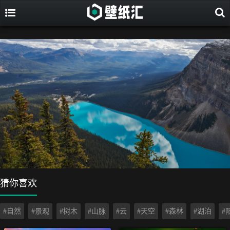
猜你喜欢
#自然
#景观
#树木
#山脉
#云
#天空
#森林
#湖泊
#